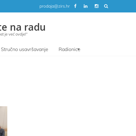
prodaja@zirs.hr
te na radu
t je već ovdje!“
Stručno usavršavanje
Radionice