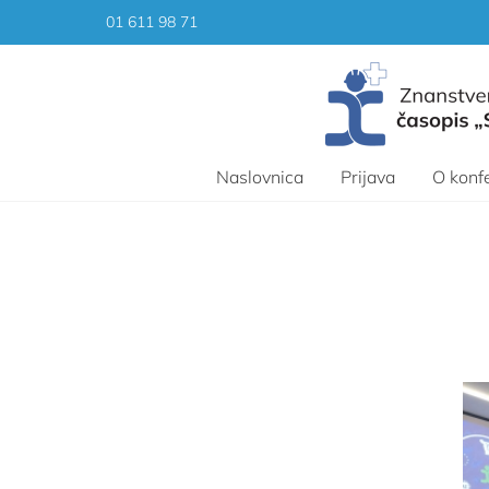
Skip
01 611 98 71
to
content
Naslovnica
Prijava
O konfe