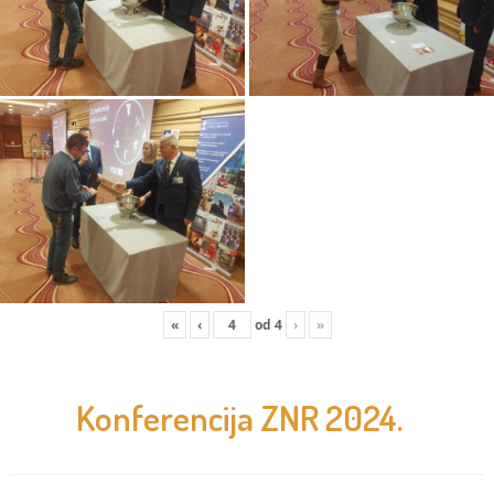
«
‹
od
4
›
»
Konferencija ZNR 2024.