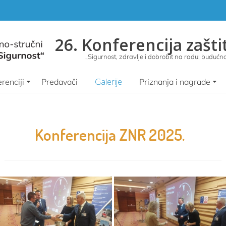
26. Konferencija zašti
„Sigurnost, zdravlje i dobrobit na radu; budućnos
Galerije
renciji
Predavači
Priznanja i nagrade
Konferencija ZNR 2025.