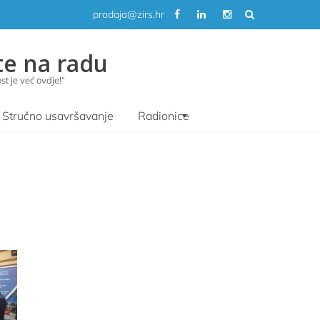
prodaja@zirs.hr
te na radu
t je već ovdje!“
Stručno usavršavanje
Radionice