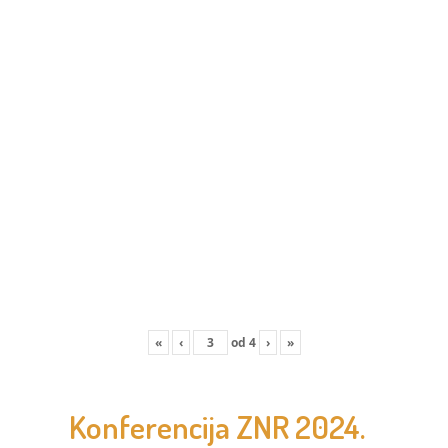
«
‹
od
4
›
»
Konferencija ZNR 2024.