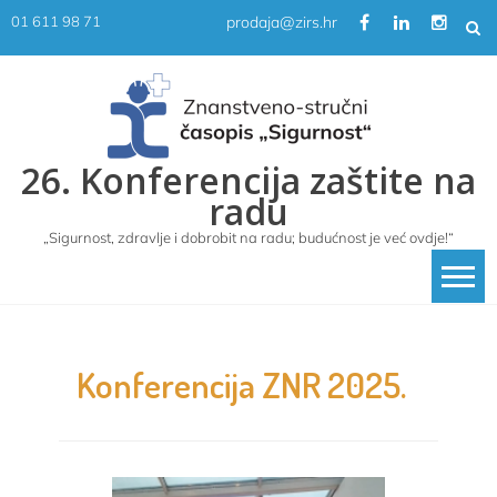
Skip
prodaja@zirs.hr
01 611 98 71
to
content
26. Konferencija zaštite na
radu
„Sigurnost, zdravlje i dobrobit na radu; budućnost je već ovdje!“
Konferencija ZNR 2025.