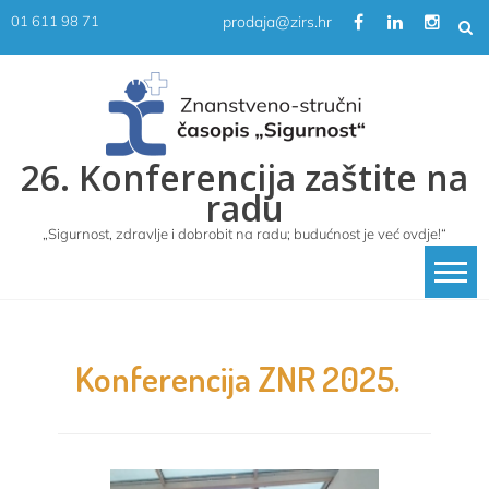
Skip
prodaja@zirs.hr
01 611 98 71
to
content
26. Konferencija zaštite na
radu
„Sigurnost, zdravlje i dobrobit na radu; budućnost je već ovdje!“
Konferencija ZNR 2025.