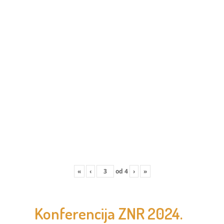
«
‹
od
4
›
»
Konferencija ZNR 2024.