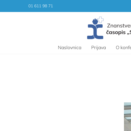
Skip
01 611 98 71
to
content
Naslovnica
Prijava
O konfe