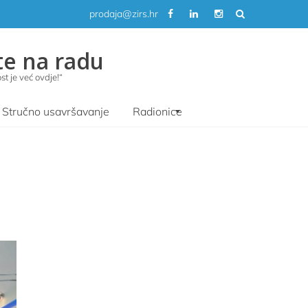
prodaja@zirs.hr
te na radu
t je već ovdje!“
Stručno usavršavanje
Radionice