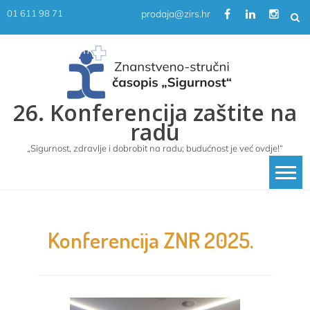
Skip
prodaja@zirs.hr
01 611 98 71
to
content
26. Konferencija zaštite na
radu
„Sigurnost, zdravlje i dobrobit na radu; budućnost je već ovdje!“
Konferencija ZNR 2025.