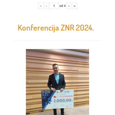
«
‹
od
4
›
»
Konferencija ZNR 2024.