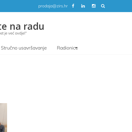
prodaja@zirs.hr
te na radu
t je već ovdje!“
Stručno usavršavanje
Radionice