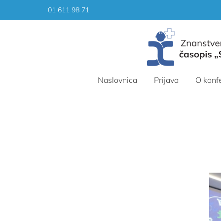
Skip
01 611 98 71
to
content
Naslovnica
Prijava
O konfe