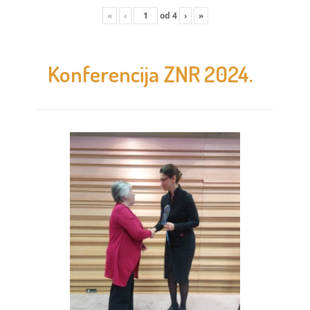
«
‹
od
4
›
»
Konferencija ZNR 2024.