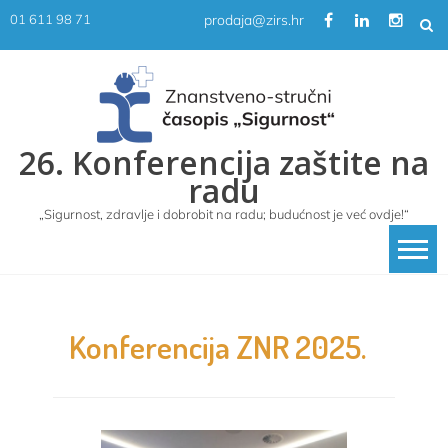
Skip
prodaja@zirs.hr
01 611 98 71
to
content
26. Konferencija zaštite na
radu
„Sigurnost, zdravlje i dobrobit na radu; budućnost je već ovdje!“
Konferencija ZNR 2025.