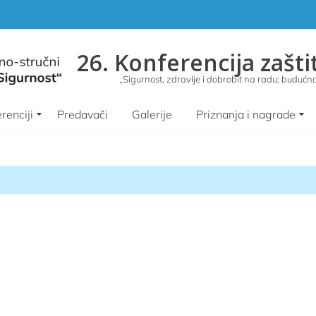
26. Konferencija zašti
„Sigurnost, zdravlje i dobrobit na radu; budućnos
renciji
Predavači
Galerije
Priznanja i nagrade