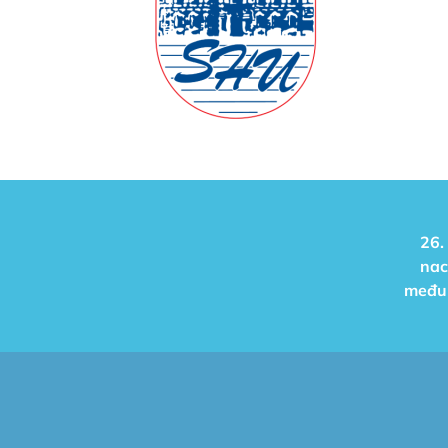
26.
nac
međun