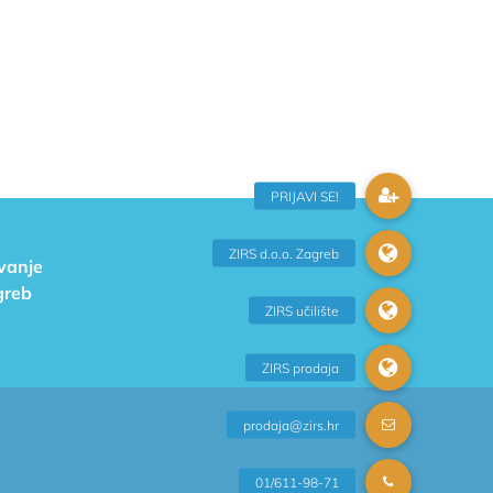
ivanje
greb