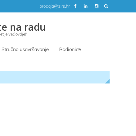
prodaja@zirs.hr
te na radu
t je već ovdje!“
Stručno usavršavanje
Radionice