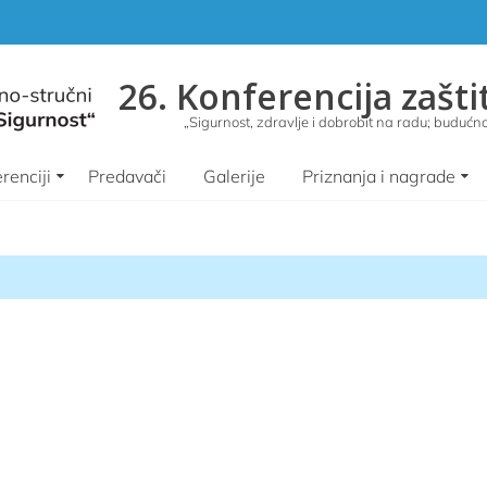
26. Konferencija zašti
„Sigurnost, zdravlje i dobrobit na radu; budućnos
renciji
Predavači
Galerije
Priznanja i nagrade