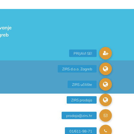
ivanje
greb