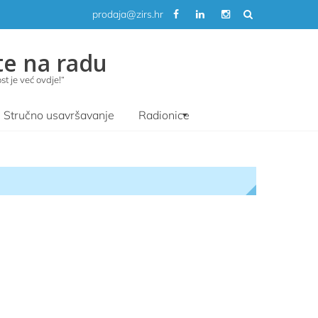
prodaja@zirs.hr
te na radu
t je već ovdje!“
Stručno usavršavanje
Radionice