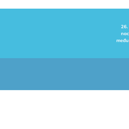
26.
nac
međun