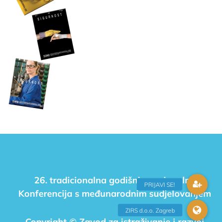
26. tradicionalna godišnja nacionalna
Konferencija s međunarodnim sudjelovanjem
Copyright © Zavod za istraživanje i razvoj