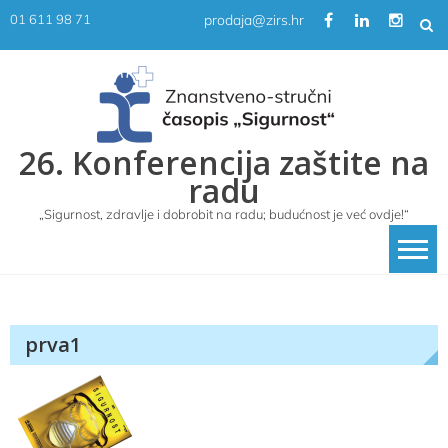
Skip
prodaja@zirs.hr
01 611 98 71
to
content
26. Konferencija zaštite na
radu
„Sigurnost, zdravlje i dobrobit na radu; budućnost je već ovdje!“
prva1