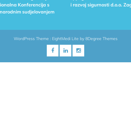
ionalna Konferencija s
i razvoj sigurnosti d.o.o. Za
arodnim sudjelovanjem
WordPress Theme :
EightMedi Lite
by 8Degree Themes