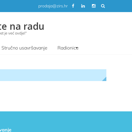
prodaja@zirs.hr
te na radu
t je već ovdje!“
Stručno usavršavanje
Radionice
ivanje