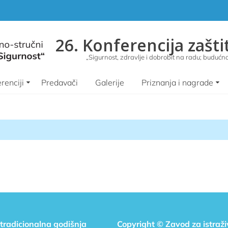
26. Konferencija zašti
„Sigurnost, zdravlje i dobrobit na radu; budućnos
renciji
Predavači
Galerije
Priznanja i nagrade
 tradicionalna godišnja
Copyright © Zavod za istraž