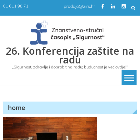
Skip
prodaja@zirs.hr
01 611 98 71
to
content
26. Konferencija zaštite na
radu
„Sigurnost, zdravlje i dobrobit na radu; budućnost je već ovdje!“
home