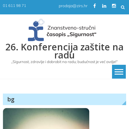
Skip
prodaja@zirs.hr
01 611 98 71
to
content
26. Konferencija zaštite na
radu
„Sigurnost, zdravlje i dobrobit na radu; budućnost je već ovdje!“
bg