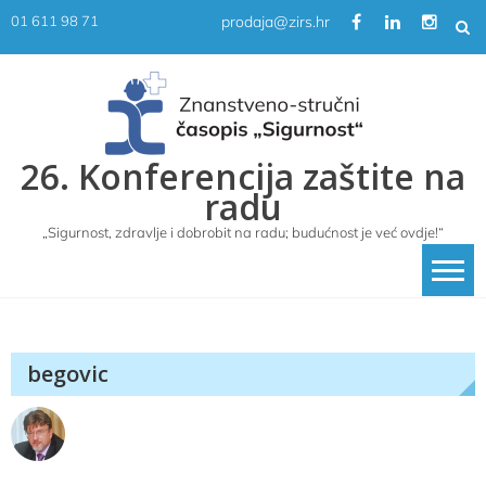
Skip
prodaja@zirs.hr
01 611 98 71
to
content
26. Konferencija zaštite na
radu
„Sigurnost, zdravlje i dobrobit na radu; budućnost je već ovdje!“
begovic