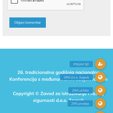
26. tradicionalna godišnja nacionalna
Konferencija s međunarodnim sudjelovanjem
Copyright © Zavod za istraživanje i razvoj
sigurnosti d.o.o. Zagreb