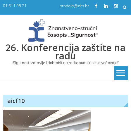
Skip
prodaja@zirs.hr
01 611 98 71
to
content
26. Konferencija zaštite na
radu
„Sigurnost, zdravlje i dobrobit na radu; budućnost je već ovdje!“
aicf10