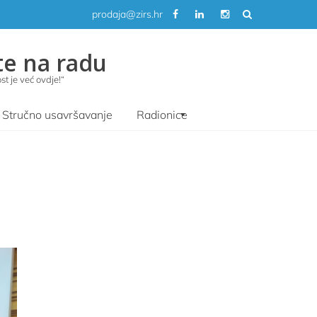
prodaja@zirs.hr
te na radu
t je već ovdje!“
Stručno usavršavanje
Radionice