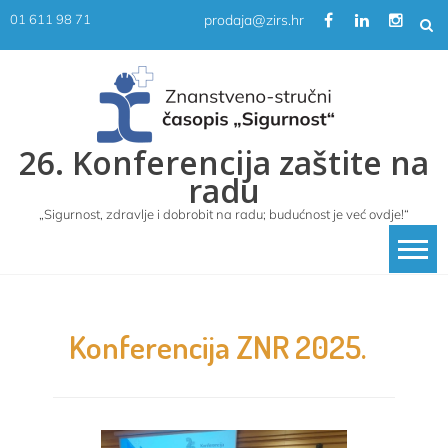
Skip
prodaja@zirs.hr
01 611 98 71
to
content
26. Konferencija zaštite na
radu
„Sigurnost, zdravlje i dobrobit na radu; budućnost je već ovdje!“
Konferencija ZNR 2025.