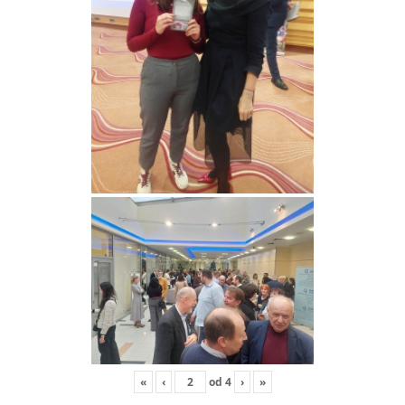
«
‹
od
4
›
»