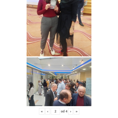
«
‹
od
4
›
»