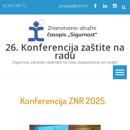
Skip
prodaja@zirs.hr
01 611 98 71
to
content
26. Konferencija zaštite na
radu
„Sigurnost, zdravlje i dobrobit na radu; budućnost je već ovdje!“
Konferencija ZNR 2025.