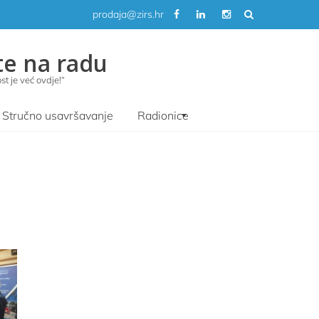
prodaja@zirs.hr
te na radu
t je već ovdje!“
Stručno usavršavanje
Radionice