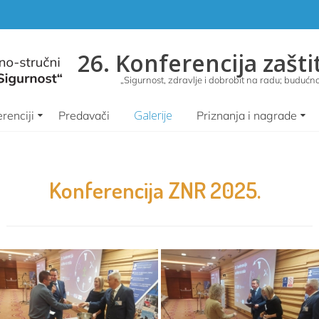
26. Konferencija zašti
„Sigurnost, zdravlje i dobrobit na radu; budućnos
Galerije
renciji
Predavači
Priznanja i nagrade
Konferencija ZNR 2025.