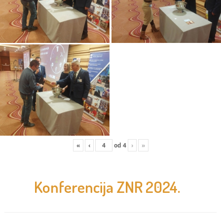
«
‹
od
4
›
»
Konferencija ZNR 2024.