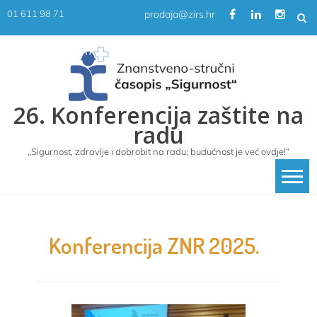
Skip
prodaja@zirs.hr
01 611 98 71
to
content
26. Konferencija zaštite na
radu
„Sigurnost, zdravlje i dobrobit na radu; budućnost je već ovdje!“
Konferencija ZNR 2025.