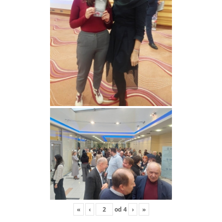
«
‹
od
4
›
»