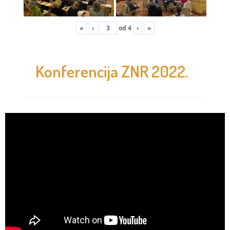
«
‹
od
4
›
»
Konferencija ZNR 2022.