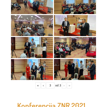
«
‹
od
3
›
»
Konferencija ZNR 2021.