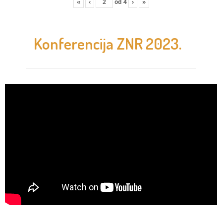
«
‹
od
4
›
»
Konferencija ZNR 2023.