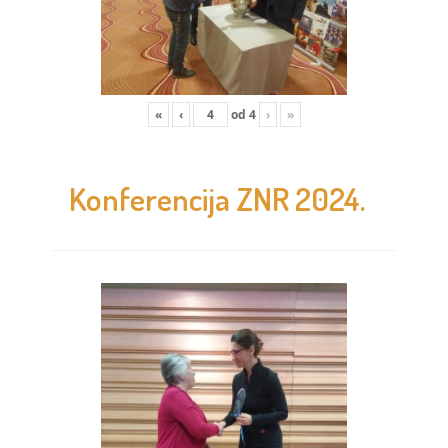
«
‹
od
4
›
»
Konferencija ZNR 2024.