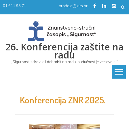
Skip
prodaja@zirs.hr
01 611 98 71
to
content
26. Konferencija zaštite na
radu
„Sigurnost, zdravlje i dobrobit na radu; budućnost je već ovdje!“
Konferencija ZNR 2025.