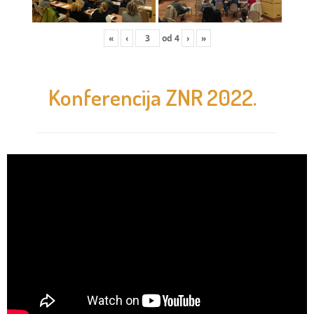
«
‹
od
4
›
»
Konferencija ZNR 2022.