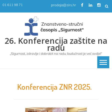
Skip
prodaja@zirs.hr
01 611 98 71
to
content
26. Konferencija zaštite na
radu
„Sigurnost, zdravlje i dobrobit na radu; budućnost je već ovdje!“
Konferencija ZNR 2025.