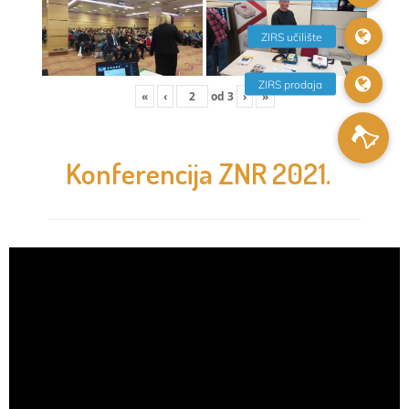
«
‹
od
3
›
»
Konferencija ZNR 2021.