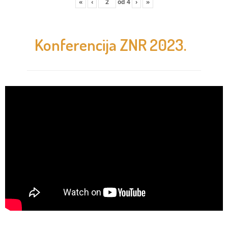
«
‹
od
4
›
»
Konferencija ZNR 2023.