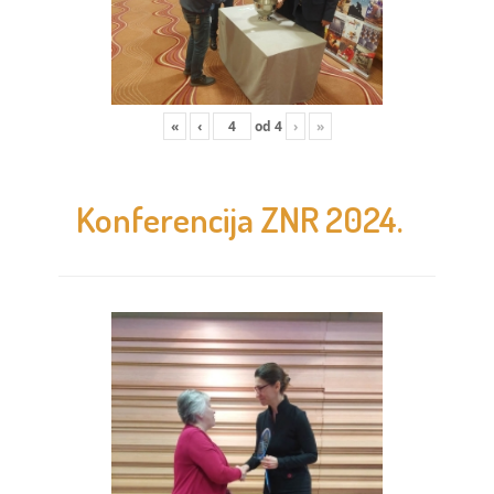
«
‹
od
4
›
»
Konferencija ZNR 2024.