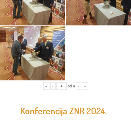
«
‹
od
4
›
»
Konferencija ZNR 2024.