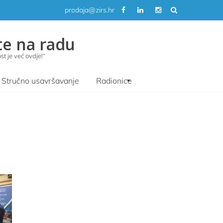
prodaja@zirs.hr
te na radu
t je već ovdje!“
Stručno usavršavanje
Radionice