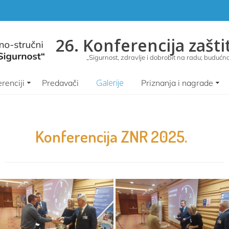
26. Konferencija zašti
„Sigurnost, zdravlje i dobrobit na radu; budućnos
Galerije
renciji
Predavači
Priznanja i nagrade
Konferencija ZNR 2025.