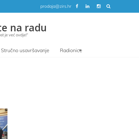
prodaja@zirs.hr
te na radu
t je već ovdje!“
Stručno usavršavanje
Radionice