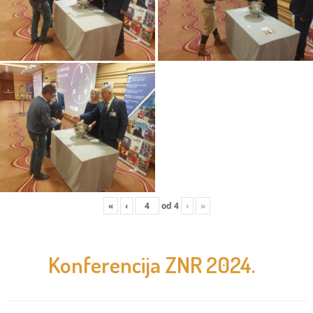
«
‹
od
4
›
»
Konferencija ZNR 2024.