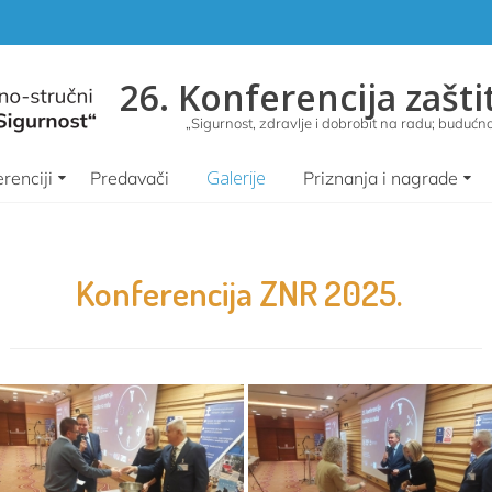
26. Konferencija zašti
„Sigurnost, zdravlje i dobrobit na radu; budućnos
Galerije
renciji
Predavači
Priznanja i nagrade
Konferencija ZNR 2025.