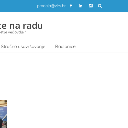
prodaja@zirs.hr
te na radu
t je već ovdje!“
Stručno usavršavanje
Radionice