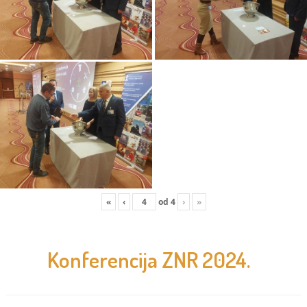
«
‹
od
4
›
»
Konferencija ZNR 2024.