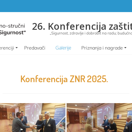
26. Konferencija zašti
„Sigurnost, zdravlje i dobrobit na radu; budućnos
Galerije
renciji
Predavači
Priznanja i nagrade
Konferencija ZNR 2025.