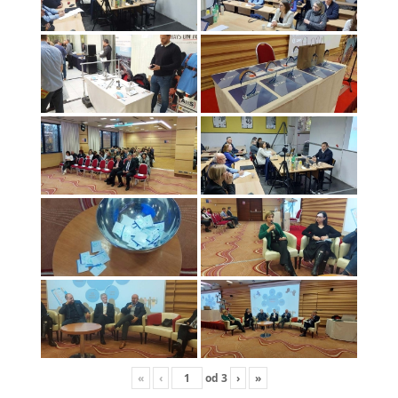
«
‹
od
3
›
»