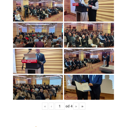
«
‹
od
4
›
»