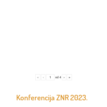
«
‹
od
4
›
»
Konferencija ZNR 2023.