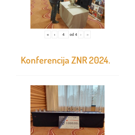
«
‹
od
4
›
»
Konferencija ZNR 2024.