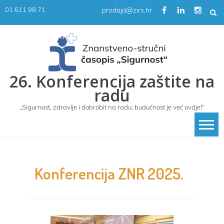
Skip
prodaja@zirs.hr
01 611 98 71
to
content
26. Konferencija zaštite na
radu
„Sigurnost, zdravlje i dobrobit na radu; budućnost je već ovdje!“
Konferencija ZNR 2025.