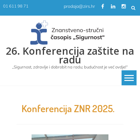
Skip
prodaja@zirs.hr
01 611 98 71
to
content
26. Konferencija zaštite na
radu
„Sigurnost, zdravlje i dobrobit na radu; budućnost je već ovdje!“
Konferencija ZNR 2025.