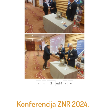
«
‹
od
4
›
»
Konferencija ZNR 2024.