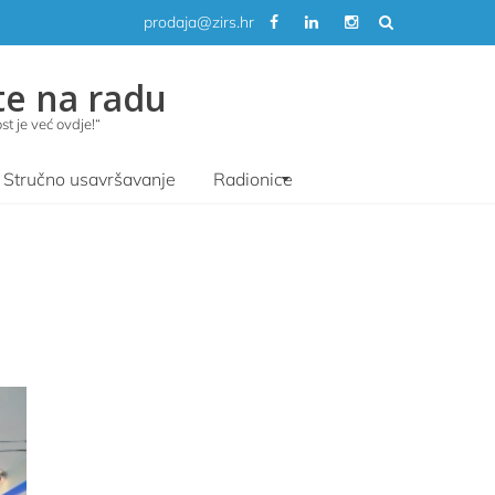
prodaja@zirs.hr
te na radu
t je već ovdje!“
Stručno usavršavanje
Radionice