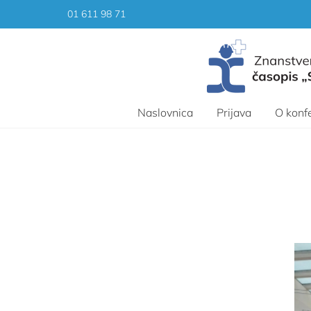
Skip
01 611 98 71
to
content
Naslovnica
Prijava
O konfe