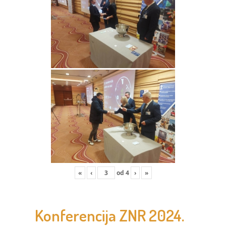
«
‹
od
4
›
»
Konferencija ZNR 2024.