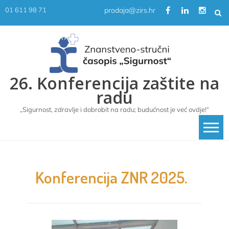
Skip
prodaja@zirs.hr
01 611 98 71
to
content
26. Konferencija zaštite na
radu
„Sigurnost, zdravlje i dobrobit na radu; budućnost je već ovdje!“
Konferencija ZNR 2025.