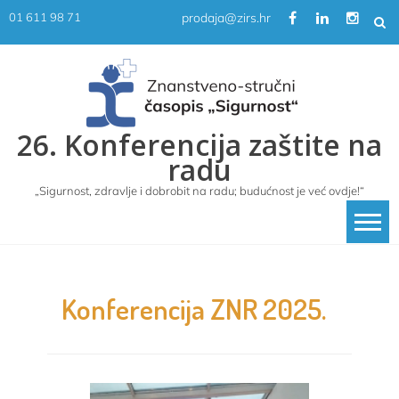
Skip
prodaja@zirs.hr
01 611 98 71
to
content
26. Konferencija zaštite na
radu
„Sigurnost, zdravlje i dobrobit na radu; budućnost je već ovdje!“
Konferencija ZNR 2025.