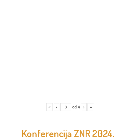
«
‹
od
4
›
»
Konferencija ZNR 2024.