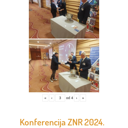
«
‹
od
4
›
»
Konferencija ZNR 2024.