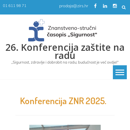
Skip
prodaja@zirs.hr
01 611 98 71
to
content
26. Konferencija zaštite na
radu
„Sigurnost, zdravlje i dobrobit na radu; budućnost je već ovdje!“
Konferencija ZNR 2025.