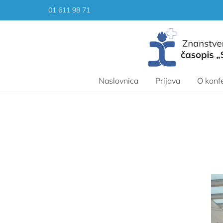
Skip
01 611 98 71
to
content
Naslovnica
Prijava
O konfe