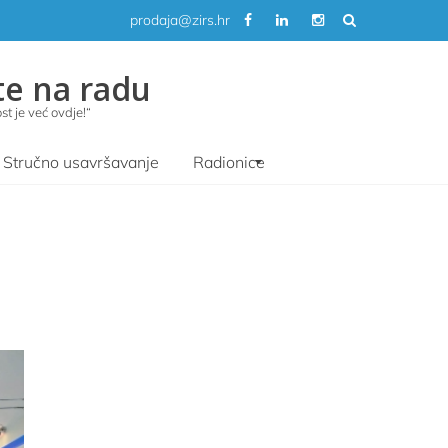
prodaja@zirs.hr
te na radu
t je već ovdje!“
Stručno usavršavanje
Radionice