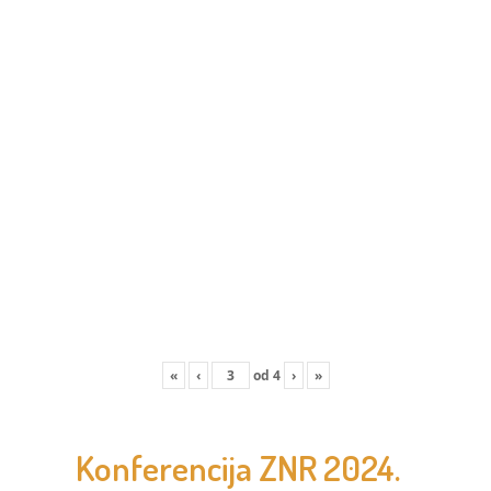
«
‹
od
4
›
»
Konferencija ZNR 2024.