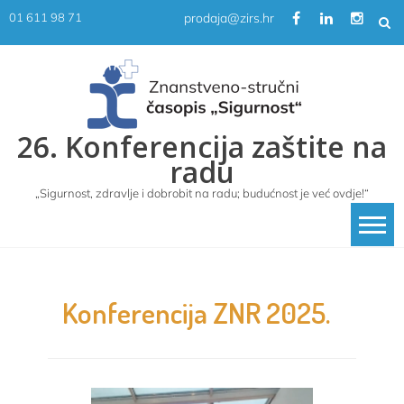
Skip
prodaja@zirs.hr
01 611 98 71
to
content
26. Konferencija zaštite na
radu
„Sigurnost, zdravlje i dobrobit na radu; budućnost je već ovdje!“
Konferencija ZNR 2025.