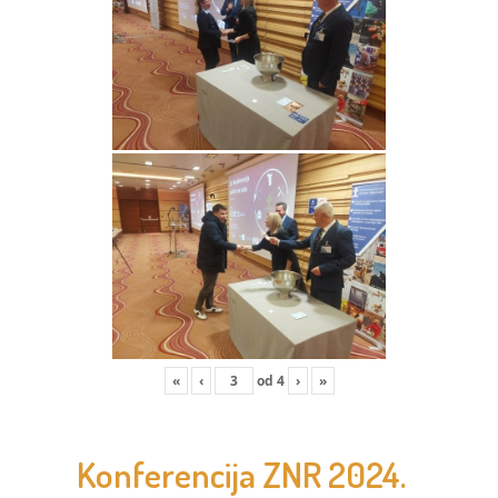
«
‹
od
4
›
»
Konferencija ZNR 2024.