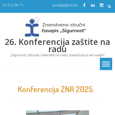
Skip
prodaja@zirs.hr
01 611 98 71
to
content
26. Konferencija zaštite na
radu
„Sigurnost, zdravlje i dobrobit na radu; budućnost je već ovdje!“
Konferencija ZNR 2025.