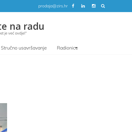
prodaja@zirs.hr
te na radu
t je već ovdje!“
Stručno usavršavanje
Radionice