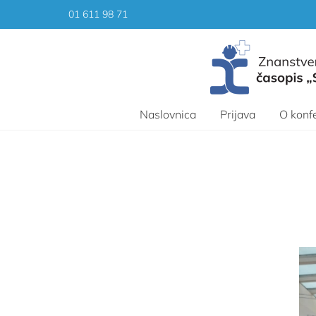
Skip
01 611 98 71
to
content
Naslovnica
Prijava
O konfe