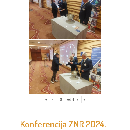
«
‹
od
4
›
»
Konferencija ZNR 2024.