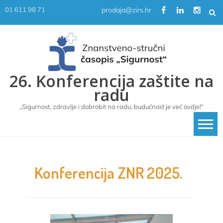
Skip
prodaja@zirs.hr
01 611 98 71
to
content
26. Konferencija zaštite na
radu
„Sigurnost, zdravlje i dobrobit na radu; budućnost je već ovdje!“
Konferencija ZNR 2025.