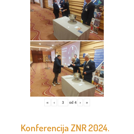
«
‹
od
4
›
»
Konferencija ZNR 2024.