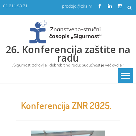
Skip
prodaja@zirs.hr
01 611 98 71
to
content
26. Konferencija zaštite na
radu
„Sigurnost, zdravlje i dobrobit na radu; budućnost je već ovdje!“
Konferencija ZNR 2025.