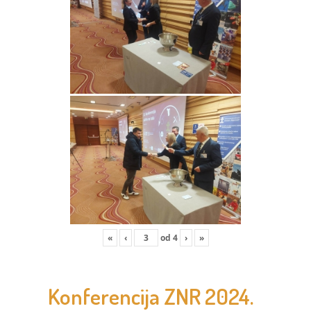
«
‹
od
4
›
»
Konferencija ZNR 2024.