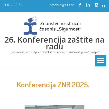
Skip
prodaja@zirs.hr
01 611 98 71
to
content
26. Konferencija zaštite na
radu
„Sigurnost, zdravlje i dobrobit na radu; budućnost je već ovdje!“
Konferencija ZNR 2025.