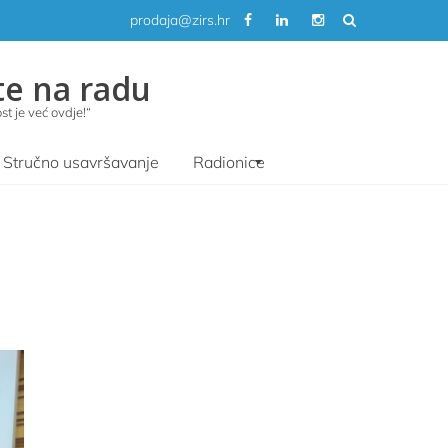
prodaja@zirs.hr
te na radu
t je već ovdje!“
Stručno usavršavanje
Radionice