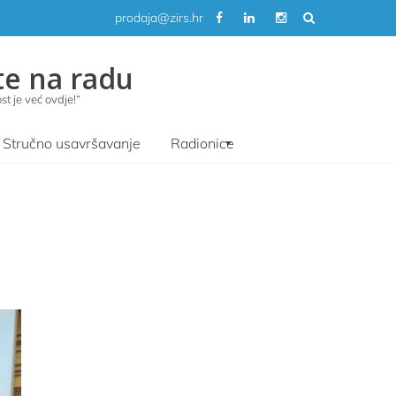
prodaja@zirs.hr
te na radu
t je već ovdje!“
Stručno usavršavanje
Radionice