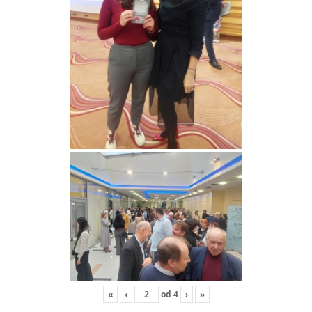
«
‹
od
4
›
»