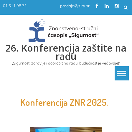
Skip
prodaja@zirs.hr
01 611 98 71
to
content
26. Konferencija zaštite na
radu
„Sigurnost, zdravlje i dobrobit na radu; budućnost je već ovdje!“
Konferencija ZNR 2025.