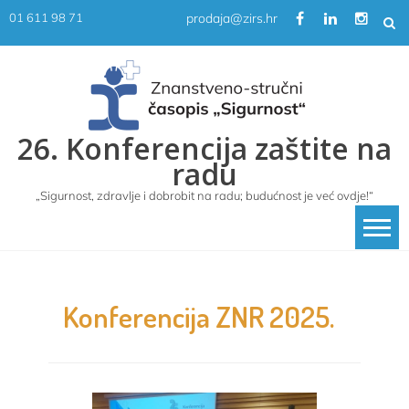
Skip
prodaja@zirs.hr
01 611 98 71
to
content
26. Konferencija zaštite na
radu
„Sigurnost, zdravlje i dobrobit na radu; budućnost je već ovdje!“
Konferencija ZNR 2025.