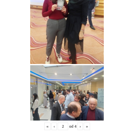
«
‹
od
4
›
»