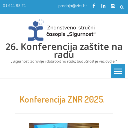
Skip
prodaja@zirs.hr
01 611 98 71
to
content
26. Konferencija zaštite na
radu
„Sigurnost, zdravlje i dobrobit na radu; budućnost je već ovdje!“
Konferencija ZNR 2025.