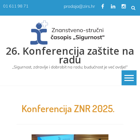
Skip
prodaja@zirs.hr
01 611 98 71
to
content
26. Konferencija zaštite na
radu
„Sigurnost, zdravlje i dobrobit na radu; budućnost je već ovdje!“
Konferencija ZNR 2025.