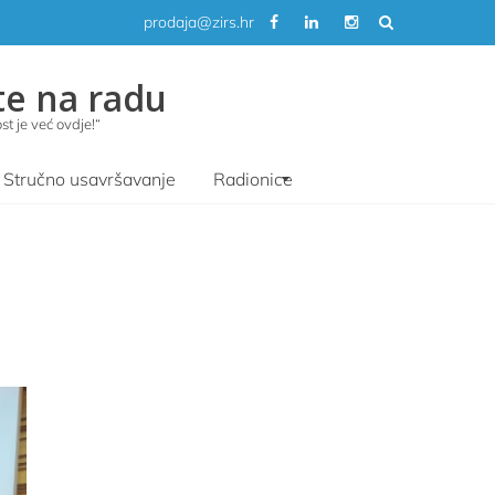
prodaja@zirs.hr
te na radu
t je već ovdje!“
Stručno usavršavanje
Radionice