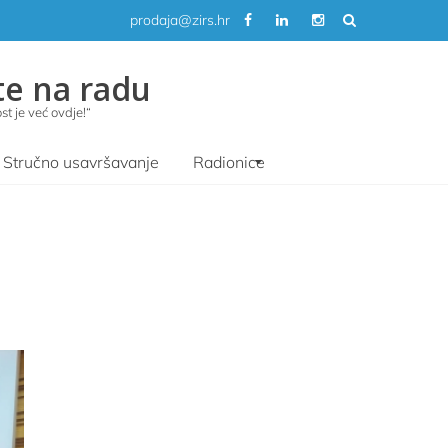
prodaja@zirs.hr
te na radu
t je već ovdje!“
Stručno usavršavanje
Radionice