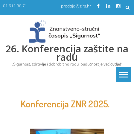
Skip
prodaja@zirs.hr
01 611 98 71
to
content
26. Konferencija zaštite na
radu
„Sigurnost, zdravlje i dobrobit na radu; budućnost je već ovdje!“
Konferencija ZNR 2025.