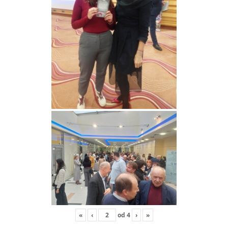
«
‹
od
4
›
»