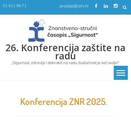
Skip
prodaja@zirs.hr
01 611 98 71
to
content
26. Konferencija zaštite na
radu
„Sigurnost, zdravlje i dobrobit na radu; budućnost je već ovdje!“
Konferencija ZNR 2025.