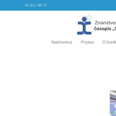
Skip
01 611 98 71
to
content
Naslovnica
Prijava
O konfe