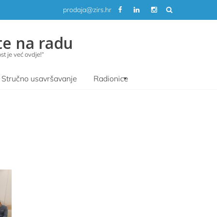
prodaja@zirs.hr
te na radu
t je već ovdje!“
Stručno usavršavanje
Radionice